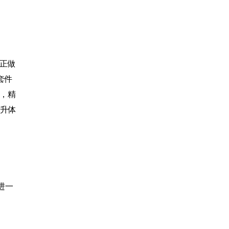
正做
套件
标，精
升体
进一