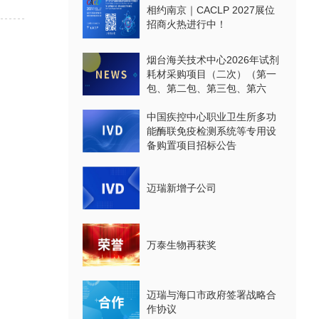
相约南京｜CACLP 2027展位
招商火热进行中！
烟台海关技术中心2026年试剂
耗材采购项目（二次）（第一
包、第二包、第三包、第六
包、第七包、第八包）公开招
标公告
中国疾控中心职业卫生所多功
能酶联免疫检测系统等专用设
备购置项目招标公告
迈瑞新增子公司
万泰生物再获奖
迈瑞与海口市政府签署战略合
作协议