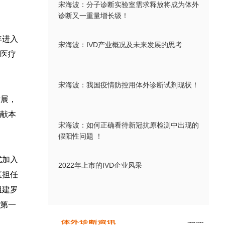
宋海波：分子诊断实验室需求释放将成为体外
诊断又一重量增长级！
年进入
宋海波：IVD产业概况及未来发展的思考
医疗
宋海波：我国疫情防控用体外诊断试剂现状！
发展，
献本
宋海波：如何正确看待新冠抗原检测中出现的
假阳性问题 ！
式加入
2022年上市的IVD企业风采
区担任
组建罗
第一
。