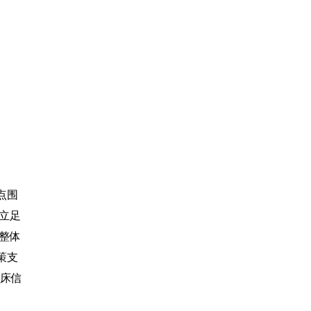
点围
，立足
整体
策支
床信