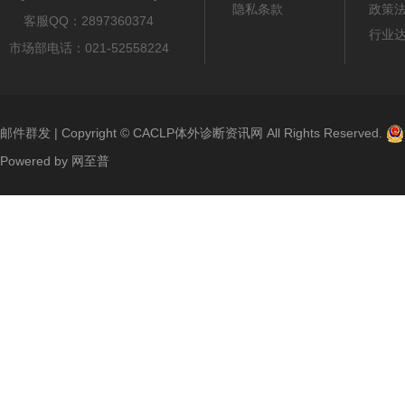
隐私条款
政策
客服QQ：2897360374
行业
市场部电话：021-52558224
邮件群发
| Copyright ©
CACLP体外诊断资讯网
All Rights Reserved.
Powered by
网至普