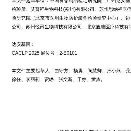
本文件起草单位：
中国食品药品检定研究院、
广州达安基
检验所、
艾普拜生物科技(苏州)有限公司
、
苏州思纳福医
验研究院（北京市医用生物防护装备检验研究中心）、
迈
公司
、
苏州锐讯生物科技有限公司
、
北京旌准医疗科技有
达安
基
因：
C
A
C
L
P
2025 展位号：
2-E0101
本文件主要起草人：
曲守方、杨勇、陶慧卿、张小燕、龚
徐任、李丽莉、贾峥、张文新、于婷、黄杰。