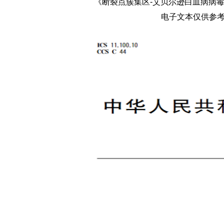
《断裂点簇集区-艾贝尔逊白血病病毒
电子文本仅供参