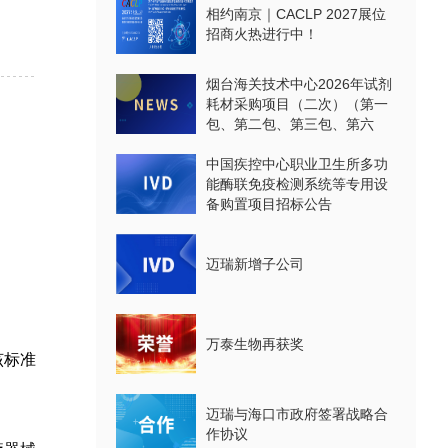
相约南京｜CACLP 2027展位
招商火热进行中！
烟台海关技术中心2026年试剂
耗材采购项目（二次）（第一
包、第二包、第三包、第六
包、第七包、第八包）公开招
标公告
中国疾控中心职业卫生所多功
能酶联免疫检测系统等专用设
备购置项目招标公告
迈瑞新增子公司
万泰生物再获奖
该标准
迈瑞与海口市政府签署战略合
作协议