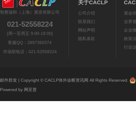
关于CACLP
CA
智奥瑞和（上海）展览有限公司
公司介绍
展会
联系我们
业界
021-52558224
网站声明
企业
[周一至周五 9:00-18:00]
隐私条款
政策
客服QQ：2897360374
行业
市场部电话：021-52558224
邮件群发
| Copyright ©
CACLP体外诊断资讯网
All Rights Reserved.
Powered by
网至普