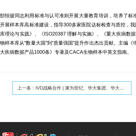
郜恒骏同志利用标准与认可准则开展大量教育培训，培养了标准工
开展样本库高标准建设，指导300多家医院达标检查与质控，我国2
库理论与实践》、《ISO20387 理解与实施》、《重大疾病数
物样本库从“数量大国”到“质量强国”提升作出杰出贡献。主编《中
大疾病数据产品1000条》专著及CACA生物样本中英文指南。
上一条：
IVD战略合作 | 康为世纪、华大集团、华大智造、东方基因、诺唯赞、海尔施、金域、赛纳等