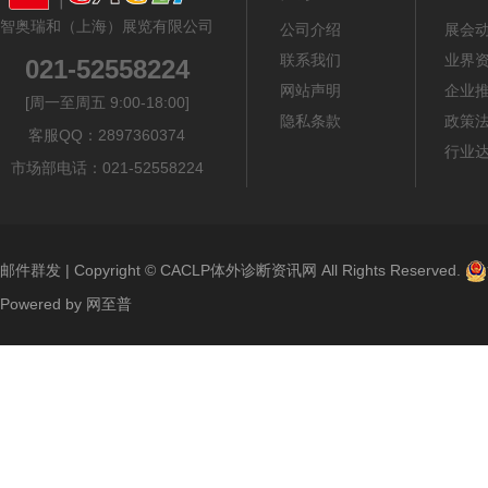
智奥瑞和（上海）展览有限公司
公司介绍
展会
联系我们
业界
021-52558224
网站声明
企业
[周一至周五 9:00-18:00]
隐私条款
政策
客服QQ：2897360374
行业
市场部电话：021-52558224
邮件群发
| Copyright ©
CACLP体外诊断资讯网
All Rights Reserved.
Powered by
网至普