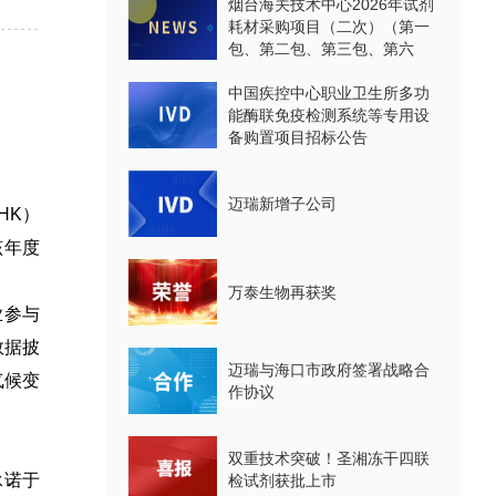
烟台海关技术中心2026年试剂
耗材采购项目（二次）（第一
包、第二包、第三包、第六
包、第七包、第八包）公开招
标公告
中国疾控中心职业卫生所多功
能酶联免疫检测系统等专用设
备购置项目招标公告
迈瑞新增子公司
.HK）
该年度
万泰生物再获奖
业参与
数据披
迈瑞与海口市政府签署战略合
气候变
作协议
双重技术突破！圣湘冻干四联
承诺于
检试剂获批上市