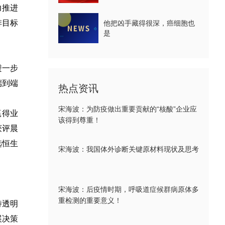
力推进
排目标
他把凶手藏得很深，癌细胞也
是
进一步
端到端
热点资讯
宋海波：为防疫做出重要贡献的“核酸”企业应
赢得业
该得到尊重！
获评晨
选恒生
宋海波：我国体外诊断关键原材料现状及思考
宋海波：后疫情时期，呼吸道症候群病原体多
重检测的重要意义！
持透明
展决策