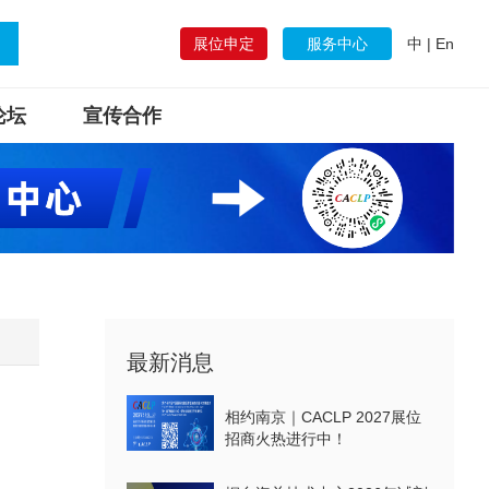
展位申定
服务中心
中
|
En
论坛
宣传合作
最新消息
相约南京｜CACLP 2027展位
招商火热进行中！