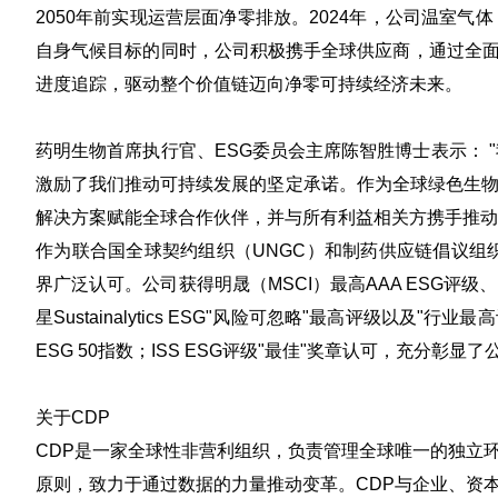
2050年前实现运营层面净零排放。2024年，公司温室气
自身气候目标的同时，公司积极携手全球供应商，通过全
进度追踪，驱动整个价值链迈向净零可持续经济未来。
药明生物首席执行官、
ESG
委员会主席陈智胜博士
表示： 
激励了我们推动可持续发展的坚定承诺。作为全球绿色生物
解决方案赋能全球合作伙伴，并与所有利益相关方携手推动
作为联合国全球契约组织（UNGC）和制药供应链倡议组
界广泛认可。公司获得明晟（MSCI）最高AAA ESG评级、
星Sustainalytics ESG"风险可忽略"最高评级以
ESG 50指数；ISS ESG评级"最佳"奖章认可，充分彰
关于
CDP
CDP是一家全球性非营利组织，负责管理全球唯一的独立
原则，致力于通过数据的力量推动变革。CDP与企业、资