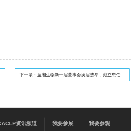
下一条：
圣湘生物新一届董事会换届选举，戴立忠任董事长、总经理
CACLP资讯频道
我要参展
我要参观