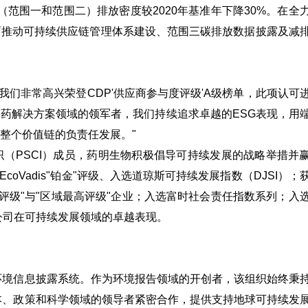
体（范围一和范围二）排放密度较2020年基准年下降30%。在全
面推动可持续供应链管理体系建设、范围三碳排放数据披露及减
"我们非常高兴荣登CDP'供应商参与度评级'A级榜单，此项认可
药解决方案领域的领军者，我们持续追求卓越的ESG表现，用
整个价值链的负责任发展。"
织（PSCI）成员，药明生物积极倡导可持续发展的战略举措并
EcoVadis"铂金"评级、入选道琼斯可持续发展指数（DJSI）；
及"行业最高评级"与"区域最高评级"企业；入选富时社会责任指数系列；入
显了公司在可持续发展领域的卓越表现。
环境信息披露系统。作为环境报告领域的开创者，该组织始终秉
本、政策和科学领域的领导者紧密合作，提供支持地球可持续发