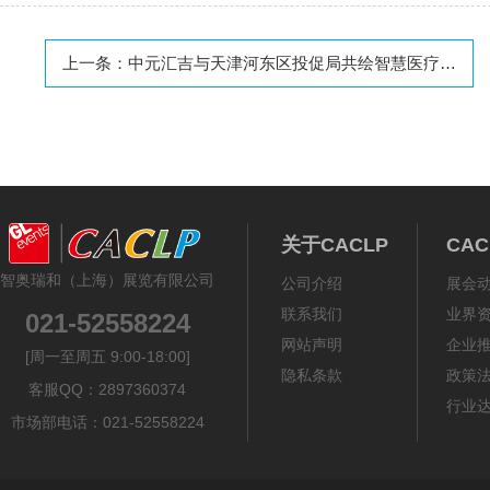
上一条：
中元汇吉与天津河东区投促局共绘智慧医疗新蓝图
关于CACLP
CA
智奥瑞和（上海）展览有限公司
公司介绍
展会
联系我们
业界
021-52558224
网站声明
企业
[周一至周五 9:00-18:00]
隐私条款
政策
客服QQ：2897360374
行业
市场部电话：021-52558224