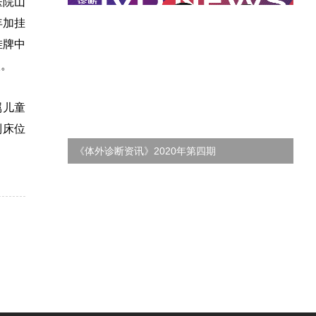
医院山
年加挂
挂牌中
次。
属儿童
制床位
《体外诊断资讯》2020年第四期