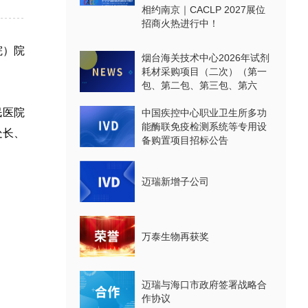
相约南京｜CACLP 2027展位
招商火热进行中！
院）院
烟台海关技术中心2026年试剂
耗材采购项目（二次）（第一
包、第二包、第三包、第六
包、第七包、第八包）公开招
民医院
标公告
中国疾控中心职业卫生所多功
能酶联免疫检测系统等专用设
处长、
备购置项目招标公告
迈瑞新增子公司
万泰生物再获奖
迈瑞与海口市政府签署战略合
作协议