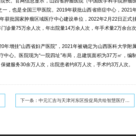
）院长。官网信息显示，
山西省肿瘤医院
（
中国医学科学院肿瘤
一，也是全国三甲医院。2019年获批山西省癌症中心，2021
年获批国家肿瘤区域医疗中心建设单位，2022年2月22日正式
年门诊量75万余人次，年出院量14万余人次，年手术量2万余台
20年增挂“山西省妇产医院”，2021年被确定为山西医科大学附
疗中心。医院现为“一院四址”布局，总建筑面积为37万㎡，编
次，保健服务30余万人次，出院患者约8万人次，手术约3万人次。
讯》2021年第二期
《体外诊断资讯》2021年第一期
下一条：
中元汇吉与天津河东区投促局共绘智慧医疗新蓝图