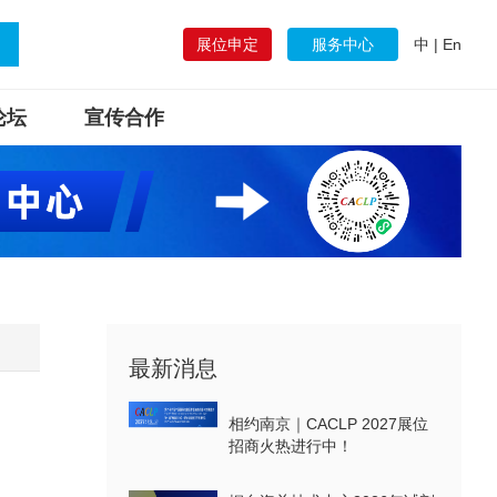
展位申定
服务中心
中
|
En
论坛
宣传合作
最新消息
相约南京｜CACLP 2027展位
招商火热进行中！