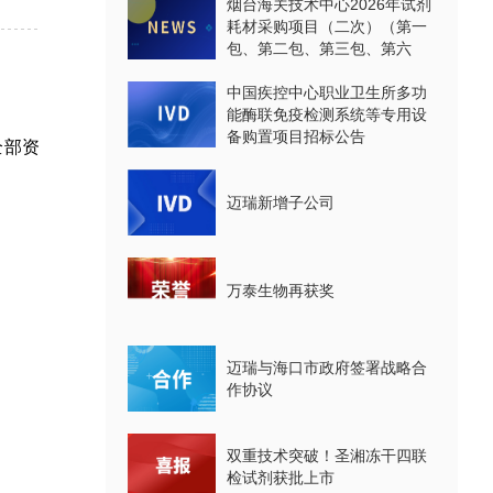
烟台海关技术中心2026年试剂
耗材采购项目（二次）（第一
包、第二包、第三包、第六
包、第七包、第八包）公开招
标公告
中国疾控中心职业卫生所多功
能酶联免疫检测系统等专用设
备购置项目招标公告
全部资
迈瑞新增子公司
万泰生物再获奖
迈瑞与海口市政府签署战略合
作协议
双重技术突破！圣湘冻干四联
检试剂获批上市