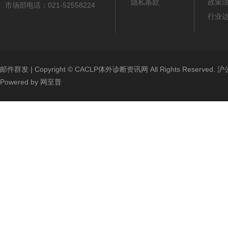
隐私条款
政策
市场部电话：021-52558224
行业
邮件群发
| Copyright ©
CACLP体外诊断资讯网
All Rights Reserved.
沪公
Powered by
网至普