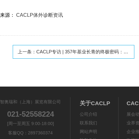
来源：
CACLP体外诊断资讯
上一条：
CACLP专访 | 357年基业长青的终极密码：点燃创新火花，提升人类福祉
智奥瑞和（上海）展览有限公司
关于CACLP
CA
021-52558224
公司介绍
展会
联系我们
业界
[周一至周五 9:00-18:00]
网站声明
企业
客服QQ：2897360374