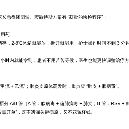
家长急得团团转。宏微特斯方案有 “获批的快检程序”：
准用药
储存，2-8℃冰箱就能放，拆开就能用，护士操作时间不到 3 分
1 小时内就能拿到，患者不用苦苦等候，医生也能更快调整治疗
甲流 + 乙流”；肺炎支原体高发时，重点查 “肺支 + 腺病毒”。
 A/B 管（A 管：腺病毒 + 偏肺病毒 + 肺支；B 管：RSV + 
“按需开单”，既不遗漏关键病原，又不花冤枉钱。