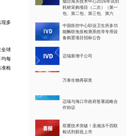
烟台海关技术中心2026年试剂
耗材采购项目（二次）（第一
包、第二包、第三包、第六
包、第七包、第八包）公开招
出现多
标公告
中国疾控中心职业卫生所多功
能酶联免疫检测系统等专用设
备购置项目招标公告
在全球
迈瑞新增子公司
平均每
精准检
万泰生物再获奖
迈瑞与海口市政府签署战略合
作协议
双重技术突破！圣湘冻干四联
检试剂获批上市