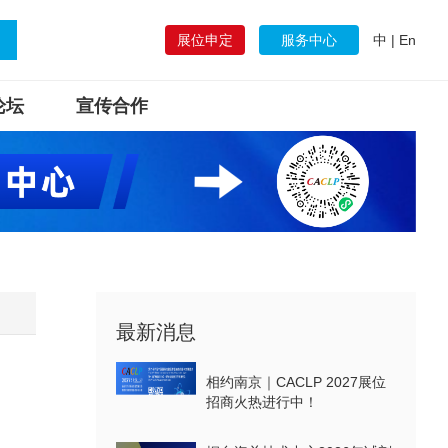
展位申定
服务中心
中
|
En
论坛
宣传合作
最新消息
相约南京｜CACLP 2027展位
招商火热进行中！