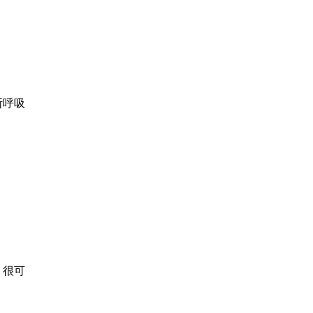
斯
呼吸
，很可