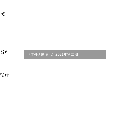
时候，
季流行
《体外诊断资讯》2021年第二期
《
配诊疗