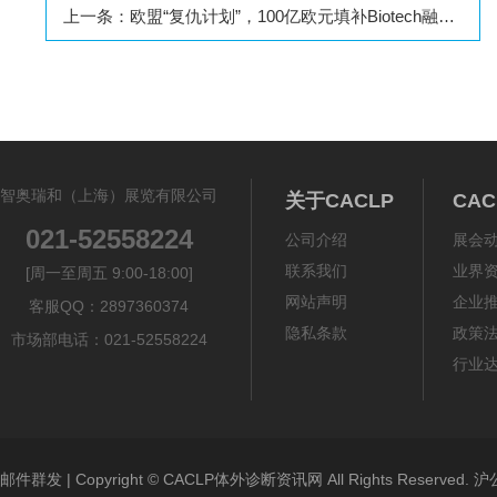
上一条：
欧盟“复仇计划”，100亿欧元填补Biotech融资鸿沟！
智奥瑞和（上海）展览有限公司
关于CACLP
CA
021-52558224
公司介绍
展会
联系我们
业界
[周一至周五 9:00-18:00]
网站声明
企业
客服QQ：2897360374
隐私条款
政策
市场部电话：021-52558224
行业
邮件群发
| Copyright ©
CACLP体外诊断资讯网
All Rights Reserved.
沪公