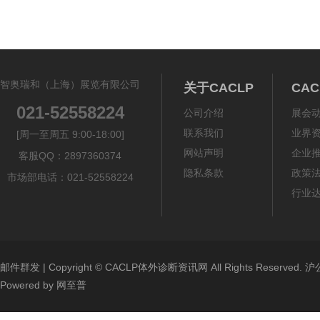
智奥瑞和（上海）展览有限公司
关于CACLP
CA
021-52558224
公司介绍
展会
联系我们
业界
[周一至周五 9:00-18:00]
网站声明
企业
客服QQ：2897360374
隐私条款
政策
市场部电话：021-52558224
行业
邮件群发
| Copyright ©
CACLP体外诊断资讯网
All Rights Reserved.
沪公
Powered by
网至普