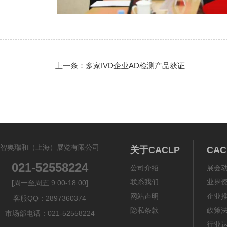
上一条：
多家IVD企业AD检测产品获证
智奥瑞和（上海）展览有限公司
关于CACLP
CA
021-52558224
公司介绍
展会
联系我们
业界
[周一至周五 9:00-18:00]
网站声明
企业
客服QQ：2897360374
隐私条款
政策
市场部电话：021-52558224
行业