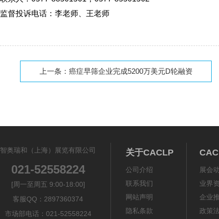
监督投诉电话：李老师、王老师
上一条：
癌症早筛企业完成5200万美元D轮融资
智奥瑞和（上海）展览有限公司
关于CACLP
CA
021-52558224
公司介绍
展会
联系我们
业界
[周一至周五 9:00-18:00]
网站声明
企业
客服QQ：2897360374
隐私条款
政策
市场部电话：021-52558224