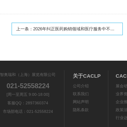
上一条：
2026年纠正医药购销领域和医疗服务中不正之风工作要点
智奥瑞和（上海）展览有限公司
关于CACLP
CA
021-52558224
公司介绍
展会
联系我们
业界
[周一至周五 9:00-18:00]
网站声明
企业
客服QQ：2897360374
隐私条款
政策
市场部电话：021-52558224
行业