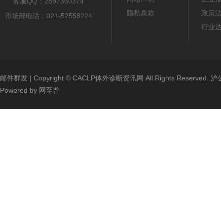
客服QQ：2897360374
隐私条款
政策
市场部电话：021-52558224
行业
邮件群发
| Copyright ©
CACLP体外诊断资讯网
All Rights Reserved.
沪公
Powered by
网至普