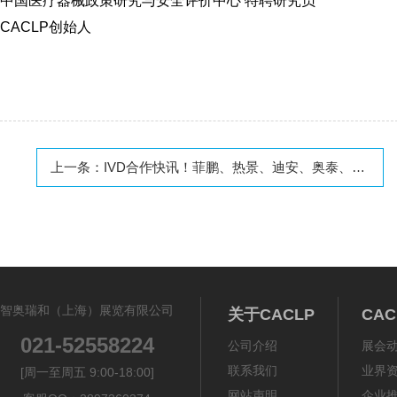
中国医疗器械政策研究与安全评价中心 特聘研究员
CACLP创始人
上一条：
IVD合作快讯！菲鹏、热景、迪安、奥泰、活水快易准、华瑞同康
智奥瑞和（上海）展览有限公司
关于CACLP
CA
021-52558224
公司介绍
展会
联系我们
业界
[周一至周五 9:00-18:00]
网站声明
企业